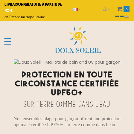
Livraison gratuite à partir de
0
40 €
en France métropolitaine
Basculer
☰
la
navigation
Protection en toute
circonstance certifiée
UPF50+
sur terre comme dans l’eau
Nos ensembles plage pour garçon offrent une protection
optimale certifiée UPF50+ sur terre comme dans l’eau.