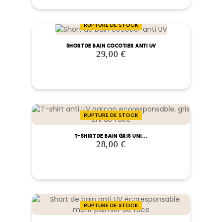
RUPTURE DE STOCK
Short de bain cocotier anti UV
29,00 €
Prix
RUPTURE DE STOCK
T-shirt de bain gris uni...
28,00 €
Prix
RUPTURE DE STOCK