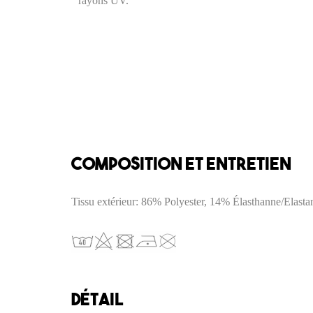
rayons UV.
Composition et entretien
Tissu extérieur: 86% Polyester, 14% Élasthanne/Elasta
DÉTAIL