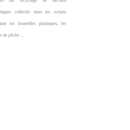
sues du recyclage de déchets
stiques collectés dans les océans
me les bouteilles plastiques, les
ets de pêche …