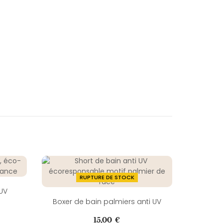
RUPTURE DE STOCK
 UV
Boxer de bain palmiers anti UV
Prix
15,00 €