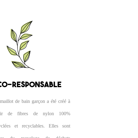
CO-RESPONSABLE
maillot de bain garçon a été créé à
rtir de fibres de nylon 100%
yclées et recyclables. Elles sont