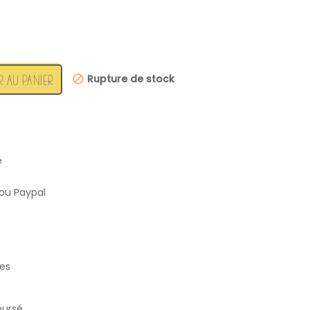
Rupture de stock
R AU PANIER
é
ou Paypal
ées
oursé