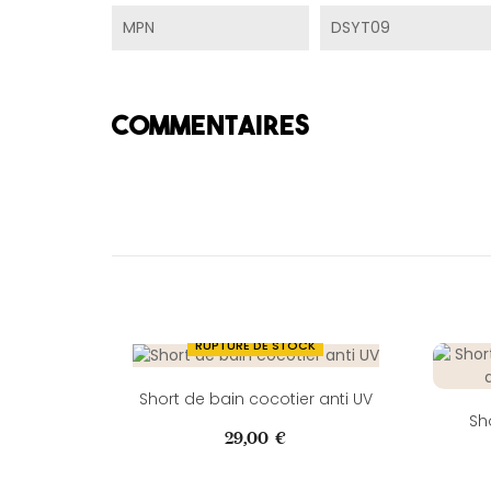
MPN
DSYT09
COMMENTAIRES
RUPTURE DE STOCK
Short de bain cocotier anti UV
Sh
Prix
29,00 €