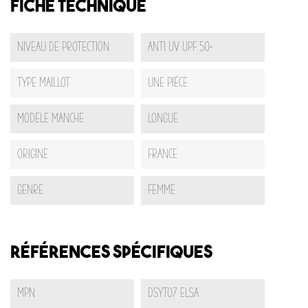
Fiche technique
Niveau De Protection
Anti UV UPF 50+
Type Maillot
Une pièce
Modèle Manche
Longue
Origine
France
Genre
Femme
Références spécifiques
MPN
DSYT07 ELSA