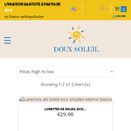
Livraison gratuite à partir de
0
40 €
en France métropolitaine
Toggle
☰
navigation
Price, high to low
Showing 1-2 of 2 item(s)
Lunettes de Soleil eco...
€29.00
Price