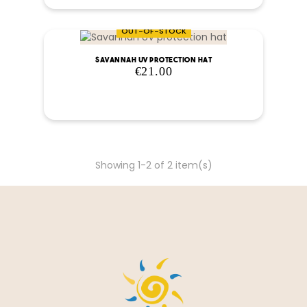
OUT-OF-STOCK
Savannah UV protection hat
€21.00
Price
Showing 1-2 of 2 item(s)