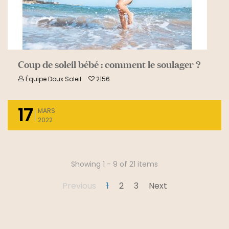
Coup de soleil bébé : comment le soulager ?
Équipe Doux Soleil
2156
17
MARS
2022
Showing 1 - 9 of 21 items
Previous
1
2
3
Next