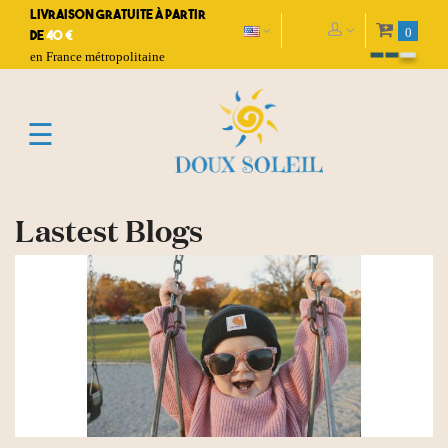
Livraison gratuite à partir
0
de
40 €
en France métropolitaine
Toggle
☰
navigation
Lastest Blogs
READ MORE