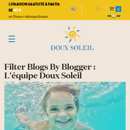
Livraison gratuite à partir
0
de
40 €
en France métropolitaine
Toggle
☰
navigation
Filter Blogs By Blogger :
L'équipe Doux Soleil
READ MORE